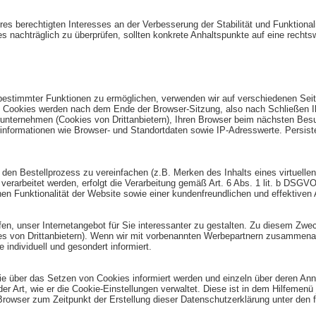
eres berechtigten Interesses an der Verbesserung der Stabilität und Funktion
iles nachträglich zu überprüfen, sollten konkrete Anhaltspunkte auf eine recht
bestimmter Funktionen zu ermöglichen, verwenden wir auf verschiedenen Seite
n Cookies werden nach dem Ende der Browser-Sitzung, also nach Schließen I
runternehmen (Cookies von Drittanbietern), Ihren Browser beim nächsten Bes
rinformationen wie Browser- und Standortdaten sowie IP-Adresswerte. Persis
 den Bestellprozess zu vereinfachen (z.B. Merken des Inhalts eines virtuelle
arbeitet werden, erfolgt die Verarbeitung gemäß Art. 6 Abs. 1 lit. b DSGVO 
n Funktionalität der Website sowie einer kundenfreundlichen und effektiven
n, unser Internetangebot für Sie interessanter zu gestalten. Zu diesem Zwe
ies von Drittanbietern). Wenn wir mit vorbenannten Werbepartnern zusammena
individuell und gesondert informiert.
 Sie über das Setzen von Cookies informiert werden und einzeln über deren 
er Art, wie er die Cookie-Einstellungen verwaltet. Diese ist in dem Hilfemenü
 Browser zum Zeitpunkt der Erstellung dieser Datenschutzerklärung unter den 