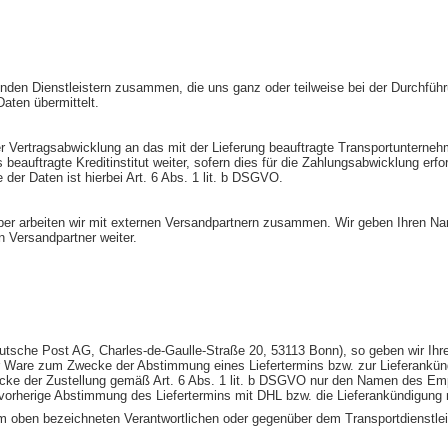
enden Dienstleistern zusammen, die uns ganz oder teilweise bei der Durchfüh
ten übermittelt.
rtragsabwicklung an das mit der Lieferung beauftragte Transportunternehmen 
uftragte Kreditinstitut weiter, sofern dies für die Zahlungsabwicklung erford
 der Daten ist hierbei Art. 6 Abs. 1 lit. b DSGVO.
über arbeiten wir mit externen Versandpartnern zusammen. Wir geben Ihren N
 Versandpartner weiter.
eutsche Post AG, Charles-de-Gaulle-Straße 20, 53113 Bonn), so geben wir Ihr
 Ware zum Zwecke der Abstimmung eines Liefertermins bzw. zur Lieferankündi
wecke der Zustellung gemäß Art. 6 Abs. 1 lit. b DSGVO nur den Namen des Empf
ine vorherige Abstimmung des Liefertermins mit DHL bzw. die Lieferankündigung 
dem oben bezeichneten Verantwortlichen oder gegenüber dem Transportdienstle