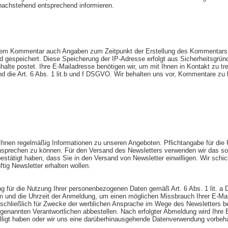
 nachstehend entsprechend informieren.
rem Kommentar auch Angaben zum Zeitpunkt der Erstellung des Kommentars
 und gespeichert. Diese Speicherung der IP-Adresse erfolgt aus Sicherheitsgrün
te postet. Ihre E-Mailadresse benötigen wir, um mit Ihnen in Kontakt zu treten,
nd die Art. 6 Abs. 1 lit.b und f DSGVO. Wir behalten uns vor, Kommentare zu 
nen regelmäßig Informationen zu unseren Angeboten. Pflichtangabe für die Ü
h ansprechen zu können. Für den Versand des Newsletters verwenden wir das so
estätigt haben, dass Sie in den Versand von Newsletter einwilligen. Wir sch
tig Newsletter erhalten wollen.
igung für die Nutzung Ihrer personenbezogenen Daten gemäß Art. 6 Abs. 1 lit
m und die Uhrzeit der Anmeldung, um einen möglichen Missbrauch Ihrer E-Mai
hließlich für Zwecke der werblichen Ansprache im Wege des Newsletters ben
enannten Verantwortlichen abbestellen. Nach erfolgter Abmeldung wird Ihre E
illigt haben oder wir uns eine darüberhinausgehende Datenverwendung vorbehalte