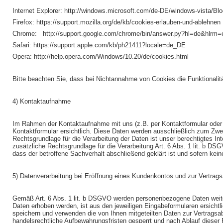
Internet Explorer: http://windows.microsoft.com/de-DE/windows-vista/Blo
Firefox: https://support.mozilla.org/de/kb/cookies-erlauben-und-ablehnen
Chrome: http://support.google.com/chrome/bin/answer.py?hl=de&hlrm
Safari: https://support.apple.com/kb/ph21411?locale=de_DE
Opera: http://help.opera.com/Windows/10.20/de/cookies.html
Bitte beachten Sie, dass bei Nichtannahme von Cookies die Funktionalit
4) Kontaktaufnahme
Im Rahmen der Kontaktaufnahme mit uns (z.B. per Kontaktformular oder
Kontaktformular ersichtlich. Diese Daten werden ausschließlich zum Zwe
Rechtsgrundlage für die Verarbeitung der Daten ist unser berechtigtes In
zusätzliche Rechtsgrundlage für die Verarbeitung Art. 6 Abs. 1 lit. b D
dass der betroffene Sachverhalt abschließend geklärt ist und sofern ke
5) Datenverarbeitung bei Eröffnung eines Kundenkontos und zur Vertrag
Gemäß Art. 6 Abs. 1 lit. b DSGVO werden personenbezogene Daten weiter
Daten erhoben werden, ist aus den jeweiligen Eingabeformularen ersichtl
speichern und verwenden die von Ihnen mitgeteilten Daten zur Vertragsa
handelsrechtliche Aufbewahrungsfristen gesperrt und nach Ablauf dieser Fr