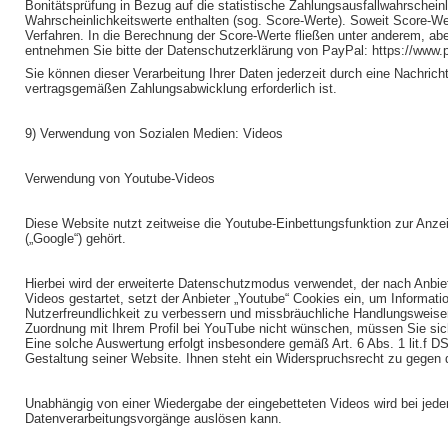
Bonitätsprüfung in Bezug auf die statistische Zahlungsausfallwahrschei
Wahrscheinlichkeitswerte enthalten (sog. Score-Werte). Soweit Score-We
Verfahren. In die Berechnung der Score-Werte fließen unter anderem, abe
entnehmen Sie bitte der Datenschutzerklärung von PayPal: https://www.
Sie können dieser Verarbeitung Ihrer Daten jederzeit durch eine Nachrich
vertragsgemäßen Zahlungsabwicklung erforderlich ist.
9) Verwendung von Sozialen Medien: Videos
Verwendung von Youtube-Videos
Diese Website nutzt zeitweise die Youtube-Einbettungsfunktion zur Anz
(„Google“) gehört.
Hierbei wird der erweiterte Datenschutzmodus verwendet, der nach Anbie
Videos gestartet, setzt der Anbieter „Youtube“ Cookies ein, um Informat
Nutzerfreundlichkeit zu verbessern und missbräuchliche Handlungsweisen
Zuordnung mit Ihrem Profil bei YouTube nicht wünschen, müssen Sie sich 
Eine solche Auswertung erfolgt insbesondere gemäß Art. 6 Abs. 1 lit.f 
Gestaltung seiner Website. Ihnen steht ein Widerspruchsrecht zu gegen 
Unabhängig von einer Wiedergabe der eingebetteten Videos wird bei jed
Datenverarbeitungsvorgänge auslösen kann.