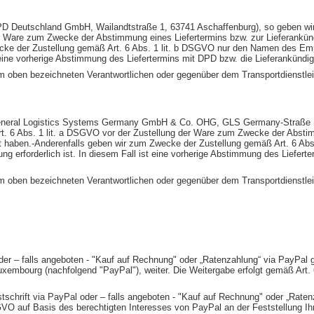
DPD Deutschland GmbH, Wailandtstraße 1, 63741 Aschaffenburg), so geben wir
 Ware zum Zwecke der Abstimmung eines Liefertermins bzw. zur Lieferankündi
wecke der Zustellung gemäß Art. 6 Abs. 1 lit. b DSGVO nur den Namen des Emp
ist eine vorherige Abstimmung des Liefertermins mit DPD bzw. die Lieferankündi
dem oben bezeichneten Verantwortlichen oder gegenüber dem Transportdienstle
 (General Logistics Systems Germany GmbH & Co. OHG, GLS Germany-Straße 1 
. 6 Abs. 1 lit. a DSGVO vor der Zustellung der Ware zum Zwecke der Abstim
teilt haben.-Anderenfalls geben wir zum Zwecke der Zustellung gemäß Art. 6 
rung erforderlich ist. In diesem Fall ist eine vorherige Abstimmung des Liefe
dem oben bezeichneten Verantwortlichen oder gegenüber dem Transportdienstle
 oder – falls angeboten - "Kauf auf Rechnung" oder „Ratenzahlung“ via PayPa
uxembourg (nachfolgend "PayPal"), weiter. Die Weitergabe erfolgt gemäß Art. 6
tschrift via PayPal oder – falls angeboten - "Kauf auf Rechnung" oder „Ratenz
GVO auf Basis des berechtigten Interesses von PayPal an der Feststellung Ih