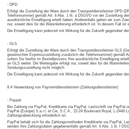
- DPD
Erfolgt die Zustellung der Ware durch den Transportdienstleister DPD (
Telefonnummer) gemäß Art. 6 Abs. 1 lit. a DSGVO vor der Zustellung der
ausdrückliche Einwilligung erteilt haben. Anderenfalls geben wir zum Z
nur, soweit dies für die Warenlieferung erforderlich ist. In diesem Fall 
Die Einwilligung kann jederzeit mit Wirkung für die Zukunft gegenüber 
- GLS
Erfolgt die Zustellung der Ware durch den Transportdienstleister GLS
gewünschter Expresszustellung zusätzlich die Telefonnummer) gemäß Art
sofern Sie hierfür im Bestellprozess Ihre ausdrückliche Einwilligung er
an GLS weiter. Die Weitergabe erfolgt nur, soweit dies für die Warenliefe
Sendungszustellung nicht möglich.
Die Einwilligung kann jederzeit mit Wirkung für die Zukunft gegenüber 
8.4 Verwendung von Paymentdienstleistern (Zahlungsdienstleister)
- Paypal
Bei Zahlung via PayPal, Kreditkarte via PayPal, Lastschrift via PayPal
PayPal (Europe) S.a.r.l. et Cie, S.C.A., 22-24 Boulevard Royal, L-2449 L
Zahlungsabwicklung erforderlich ist.
PayPal behält sich für die Zahlungsmethoden Kreditkarte via PayPal, Las
werden Ihre Zahlungsdaten gegebenenfalls gemäß Art. 6 Abs. 1 lit. f DS