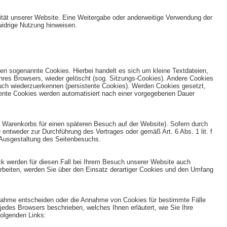
alität unserer Website. Eine Weitergabe oder anderweitige Verwendung der
swidrige Nutzung hinweisen.
n sogenannte Cookies. Hierbei handelt es sich um kleine Textdateien,
hres Browsers, wieder gelöscht (sog. Sitzungs-Cookies). Andere Cookies
uch wiederzuerkennen (persistente Cookies). Werden Cookies gesetzt,
tente Cookies werden automatisiert nach einer vorgegebenen Dauer
n Warenkorbs für einen späteren Besuch auf der Website). Sofern durch
entweder zur Durchführung des Vertrages oder gemäß Art. 6 Abs. 1 lit. f
 Ausgestaltung des Seitenbesuchs.
ck werden für diesen Fall bei Ihrem Besuch unserer Website auch
rbeiten, werden Sie über den Einsatz derartiger Cookies und den Umfang
Annahme entscheiden oder die Annahme von Cookies für bestimmte Fälle
 jedes Browsers beschrieben, welches Ihnen erläutert, wie Sie Ihre
folgenden Links: