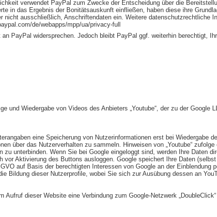
nlichkeit verwendet PayPal zum Zwecke der Entscheidung über die Bereitstell
rte in das Ergebnis der Bonitätsauskunft einfließen, haben diese ihre Grundl
r nicht ausschließlich, Anschriftendaten ein. Weitere datenschutzrechtliche
paypal.com/de/webapps/mpp/ua/privacy-full
t an PayPal widersprechen. Jedoch bleibt PayPal ggf. weiterhin berechtigt, I
eige und Wiedergabe von Videos des Anbieters „Youtube“, der zu der Google
terangaben eine Speicherung von Nutzerinformationen erst bei Wiedergabe de
ionen über das Nutzerverhalten zu sammeln. Hinweisen von „Youtube“ zufolge 
 zu unterbinden. Wenn Sie bei Google eingeloggt sind, werden Ihre Daten di
vor Aktivierung des Buttons ausloggen. Google speichert Ihre Daten (selbst f
DSGVO auf Basis der berechtigten Interessen von Google an der Einblendung 
die Bildung dieser Nutzerprofile, wobei Sie sich zur Ausübung dessen an You
em Aufruf dieser Website eine Verbindung zum Google-Netzwerk „DoubleClick