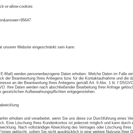
ck-or-allow-cookies
=en&answer=95647
ät unserer Website eingeschränkt sein kann.
 E-Mail) werden personenbezogene Daten erhoben. Welche Daten im Falle eine
ck der Beantwortung Ihres Anliegens bzw. für die Kontaktaufnahme und die d
teresse an der Beantwortung Ihres Anliegens gemäß Art. 6 Abs. 1 lit. f DSGVO.
SGVO. Ihre Daten werden nach abschließender Bearbeitung Ihrer Anfrage gelösc
ine gesetzlichen Aufbewahrungspflichten entgegenstehen.
sabwicklung
hin erhoben und verarbeitet, wenn Sie uns diese zur Durchführung eines Ver
ich. Eine Löschung Ihres Kundenkontos ist jederzeit möglich und kann durch e
bwicklung. Nach vollständiger Abwicklung des Vertrages oder Löschung Ihres
isten gelöscht, sofern Sie nicht ausdrücklich in eine weitere Nutzung Ihrer Da