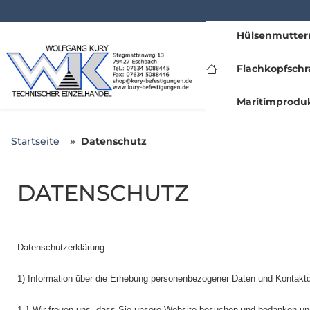
Hülsenmutter
www.kury.de
Flachkopfschr
Maritimprodu
Startseite
Datenschutz
DATENSCHUTZ
Datenschutzerklärung
1) Information über die Erhebung personenbezogener Daten und Kontaktd
1.1 Wir freuen uns, dass Sie unsere Website besuchen und bedanken uns