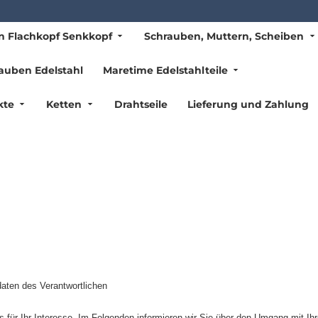
n Flachkopf Senkkopf
Schrauben, Muttern, Scheiben
auben Edelstahl
Maretime Edelstahlteile
kte
Ketten
Drahtseile
Lieferung und Zahlung
aten des Verantwortlichen
 für Ihr Interesse. Im Folgenden informieren wir Sie über den Umgang mit I