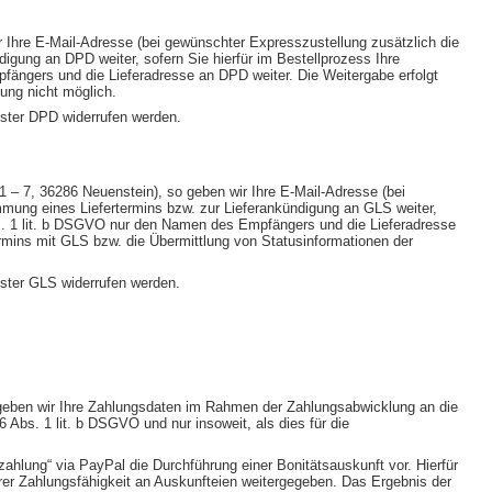
 Ihre E-Mail-Adresse (bei gewünschter Expresszustellung zusätzlich die
gung an DPD weiter, sofern Sie hierfür im Bestellprozess Ihre
fängers und die Lieferadresse an DPD weiter. Die Weitergabe erfolgt
gung nicht möglich.
ister DPD widerrufen werden.
– 7, 36286 Neuenstein), so geben wir Ihre E-Mail-Adresse (bei
mung eines Liefertermins bzw. zur Lieferankündigung an GLS weiter,
Abs. 1 lit. b DSGVO nur den Namen des Empfängers und die Lieferadresse
rtermins mit GLS bzw. die Übermittlung von Statusinformationen der
ister GLS widerrufen werden.
l geben wir Ihre Zahlungsdaten im Rahmen der Zahlungsabwicklung an die
 Abs. 1 lit. b DSGVO und nur insoweit, als dies für die
ahlung“ via PayPal die Durchführung einer Bonitätsauskunft vor. Hierfür
rer Zahlungsfähigkeit an Auskunfteien weitergegeben. Das Ergebnis der