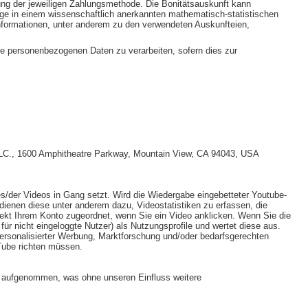
ung der jeweiligen Zahlungsmethode. Die Bonitätsauskunft kann
age in einem wissenschaftlich anerkannten mathematisch-statistischen
 Informationen, unter anderem zu den verwendeten Auskunfteien,
hre personenbezogenen Daten zu verarbeiten, sofern dies zur
 LLC., 1600 Amphitheatre Parkway, Mountain View, CA 94043, USA
s/der Videos in Gang setzt. Wird die Wiedergabe eingebetteter Youtube-
dienen diese unter anderem dazu, Videostatistiken zu erfassen, die
rekt Ihrem Konto zugeordnet, wenn Sie ein Video anklicken. Wenn Sie die
ür nicht eingeloggte Nutzer) als Nutzungsprofile und wertet diese aus.
personalisierter Werbung, Marktforschung und/oder bedarfsgerechten
Tube richten müssen.
“ aufgenommen, was ohne unseren Einfluss weitere