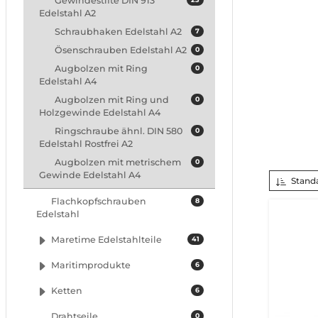
Gewindestifte DIN 913
Edelstahl A2
Schraubhaken Edelstahl A2
7
Ösenschrauben Edelstahl A2
0
Augbolzen mit Ring
0
Edelstahl A4
Augbolzen mit Ring und
0
Holzgewinde Edelstahl A4
Ringschraube ähnl. DIN 580
0
Edelstahl Rostfrei A2
Augbolzen mit metrischem
0
Gewinde Edelstahl A4
Stand
Flachkopfschrauben
8
Edelstahl
Maretime Edelstahlteile
41
Maritimprodukte
6
Ketten
6
Drahtseile
0