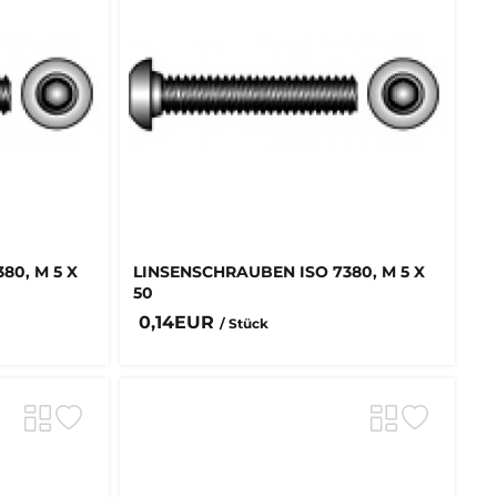
80, M 5 X
LINSENSCHRAUBEN ISO 7380, M 5 X
50
0,14EUR
/ Stück