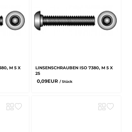
80, M 5 X
LINSENSCHRAUBEN ISO 7380, M 5 X
25
0,09EUR
/ Stück