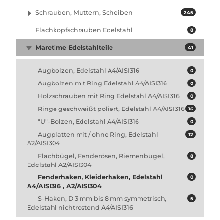
Schrauben, Muttern, Scheiben
245
Flachkopfschrauben Edelstahl
8
Maretime Edelstahlteile
41
Augbolzen, Edelstahl A4/AISI316
0
Augbolzen mit Ring Edelstahl A4/AISI316
0
Holzschrauben mit Ring Edelstahl A4/AISI316
0
Ringe geschweißt poliert, Edelstahl A4/AISI316
16
"U"-Bolzen, Edelstahl A4/AISI316
0
Augplatten mit / ohne Ring, Edelstahl
12
A2/AISI304
Flachbügel, Fenderösen, Riemenbügel,
8
Edelstahl A2/AISI304
Fenderhaken, Kleiderhaken, Edelstahl
0
A4/AISI316 , A2/AISI304
S-Haken, D 3 mm bis 8 mm symmetrisch,
5
Edelstahl nichtrostend A4/AISI316