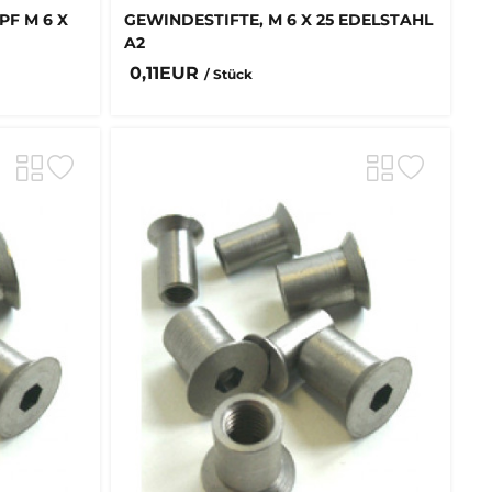
F M 6 X
GEWINDESTIFTE, M 6 X 25 EDELSTAHL
A2
0,11EUR
/ Stück