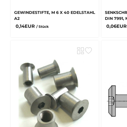
GEWINDESTIFTE, M 6 X 40 EDELSTAHL
SENKSCHR
A2
DIN 7991, 
0,14EUR
0,06EU
/ Stück