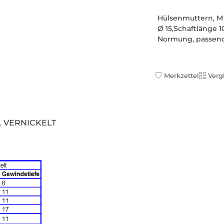
Hülsenmuttern, M 
Ø 15,Schaftlänge 
Normung, passend
Merkzettel
Verg
L VERNICKELT