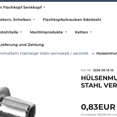
n Flachkopf Senkkopf
ttern, Scheiben
Flachkopfschrauben Edelstahl
stahlteile
Maritimprodukte
Ketten
Lieferung und Zahlung
nmuttern Flachkopf Stahl vernickelt / verzinkt
Hülsenmutt
Art-Nr.
3226 06 15 10
HÜLSENMUT
STAHL VER
0,83EU
Grundpreis: 83,00EUR /
pro