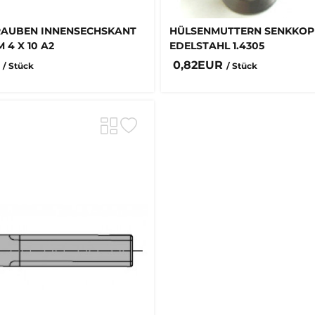
AUBEN INNENSECHSKANT
HÜLSENMUTTERN SENKKOP
M 4 X 10 A2
EDELSTAHL 1.4305
R
0,82EUR
/ Stück
/ Stück