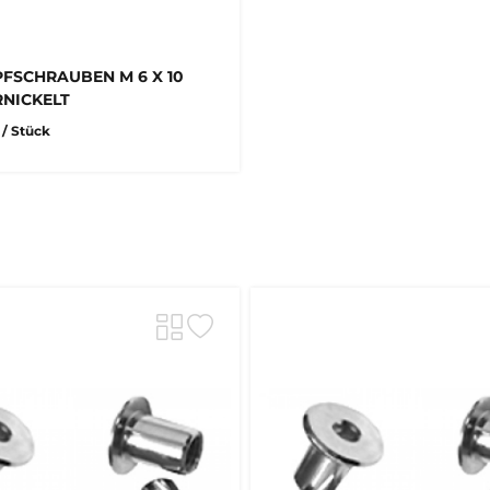
FSCHRAUBEN M 6 X 10
RNICKELT
R
/ Stück