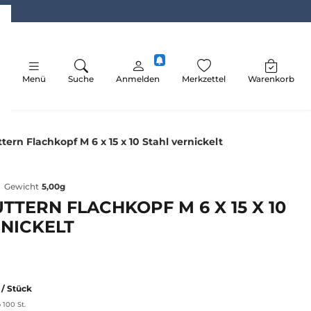
Menü
Suche
Anmelden
Merkzettel
Warenkorb
ern Flachkopf M 6 x 15 x 10 Stahl vernickelt
Gewicht
5,00g
TERN FLACHKOPF M 6 X 15 X 10
NICKELT
R
/ Stück
 100 St.