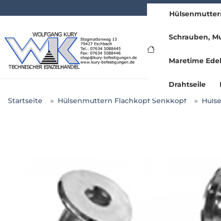
Hülsenmutter
www.kury.de
Schrauben, Mu
Maretime Edel
Drahtseile
Startseite
Hülsenmuttern Flachkopf Senkkopf
Hülse