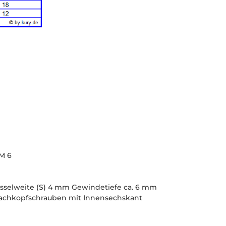
M 6
üsselweite (S) 4 mm Gewindetiefe ca. 6 mm
lachkopfschrauben mit Innensechskant