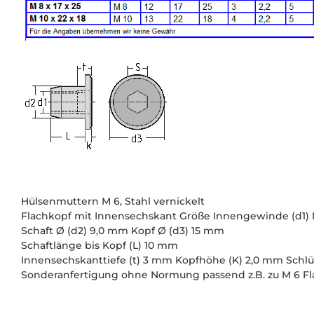
Hülsenmuttern M 6, Stahl vernickelt
Flachkopf mit Innensechskant Größe Innengewinde (d1) 
Schaft Ø (d2) 9,0 mm Kopf Ø (d3) 15 mm
Schaftlänge bis Kopf (L) 10 mm
Innensechskanttiefe (t) 3 mm Kopfhöhe (K) 2,0 mm Schl
Sonderanfertigung ohne Normung passend z.B. zu M 6 F