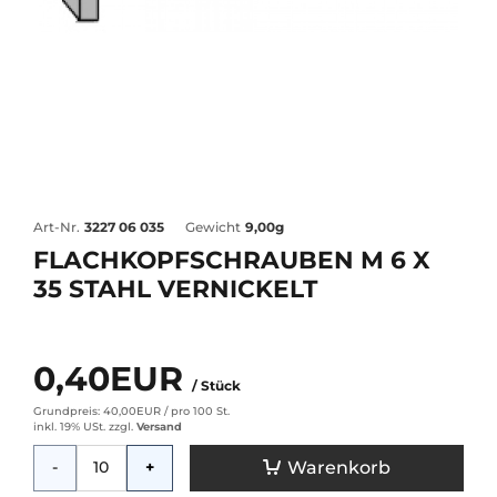
Art-Nr.
3227 06 035
Gewicht
9,00g
FLACHKOPFSCHRAUBEN M 6 X
35 STAHL VERNICKELT
0,40EUR
/ Stück
Grundpreis: 40,00EUR /
pro 100 St.
inkl. 19% USt.
zzgl.
Versand
Menge
Warenkorb
-
+