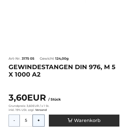
Art-Nr.
3175 05
Gewicht
124,00g
GEWINDESTANGEN DIN 976, M 5
X 1000 A2
3,60EUR
/ Stück
Grundpreis: 3,60EUR /
x 1 St.
inkl. 19% USt.
zzgl.
Versand
Menge
Warenkorb
-
+