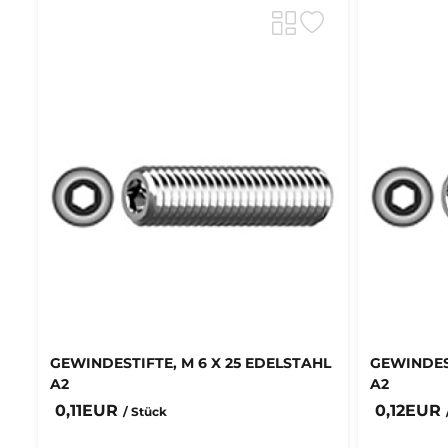
GEWINDESTIFTE, M 6 X 25 EDELSTAHL
GEWINDEST
A2
A2
0,11EUR
0,12EUR
/ Stück