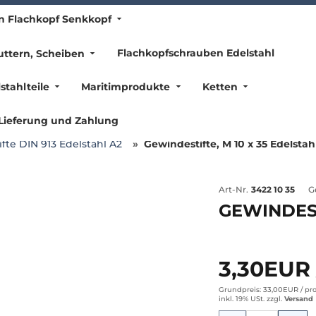
n Flachkopf Senkkopf
Flachkopfschrauben Edelstahl
ttern, Scheiben
stahlteile
Maritimprodukte
Ketten
Lieferung und Zahlung
fte DIN 913 Edelstahl A2
Gewindestifte, M 10 x 35 Edelstah
Art-Nr.
3422 10 35
G
GEWINDEST
3,30EUR
Grundpreis: 33,00EUR /
pro
inkl. 19% USt.
zzgl.
Versand