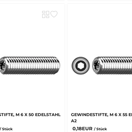
IFTE, M 6 X 50 EDELSTAHL
GEWINDESTIFTE, M 6 X 55 
A2
0,18EUR
/ Stück
/ Stück