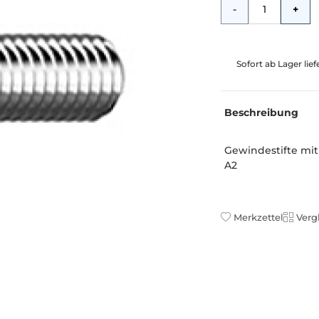
Menge
-
+
Sofort ab Lager lie
Beschreibung
Gewindestifte mit 
A2
Merkzettel
Verg