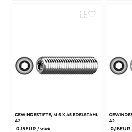
GEWINDESTIFTE, M 6 X 45 EDELSTAHL
GEWINDEST
A2
A2
0,15EUR
0,16EUR
/ Stück