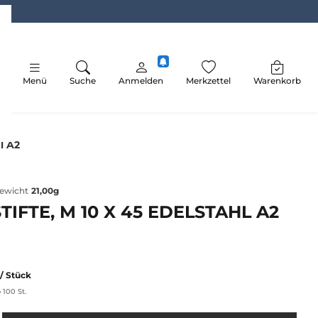
Menü
Suche
Anmelden
Merkzettel
Warenkorb
l A2
ewicht
21,00g
IFTE, M 10 X 45 EDELSTAHL A2
/ Stück
 100 St.