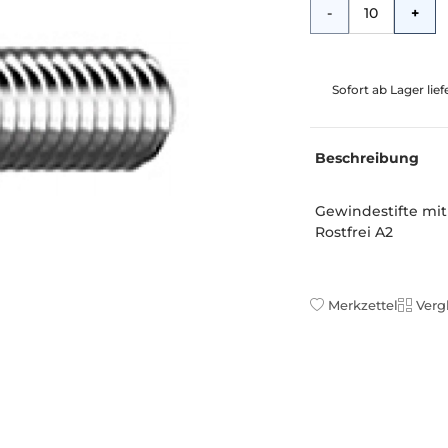
Menge
-
+
Sofort ab Lager lie
Beschreibung
Gewindestifte mit 
Rostfrei A2
Merkzettel
Verg