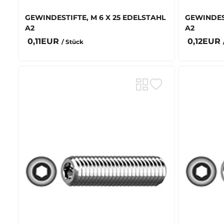
GEWINDESTIFTE, M 6 X 25 EDELSTAHL
GEWINDEST
A2
A2
0,11EUR
0,12EUR
/ Stück