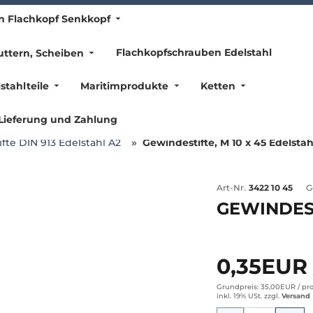
n Flachkopf Senkkopf
Flachkopfschrauben Edelstahl
ttern, Scheiben
stahlteile
Maritimprodukte
Ketten
Lieferung und Zahlung
fte DIN 913 Edelstahl A2
Gewindestifte, M 10 x 45 Edelstah
Art-Nr.
3422 10 45
G
GEWINDEST
0,35EUR
Grundpreis: 35,00EUR /
pro
inkl. 19% USt.
zzgl.
Versand