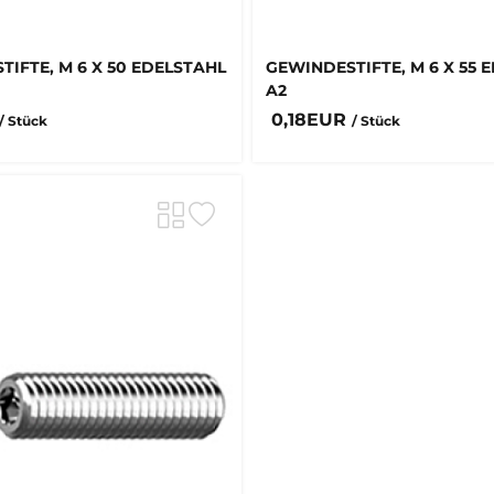
IFTE, M 6 X 50 EDELSTAHL
GEWINDESTIFTE, M 6 X 55 
A2
0,18EUR
/ Stück
/ Stück