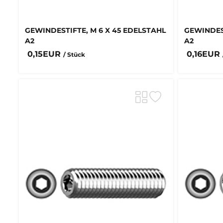
GEWINDESTIFTE, M 6 X 45 EDELSTAHL
GEWINDEST
A2
A2
0,15EUR
0,16EUR
/ Stück