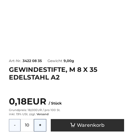
Art-Nr.
3422 08 35
Gewicht
9,00g
GEWINDESTIFTE, M 8 X 35
EDELSTAHL A2
0,18EUR
/ Stück
Grundpreis: 18,00EUR /
pro 100 St.
inkl. 19% USt.
zzgl.
Versand
Menge
Warenkorb
-
+