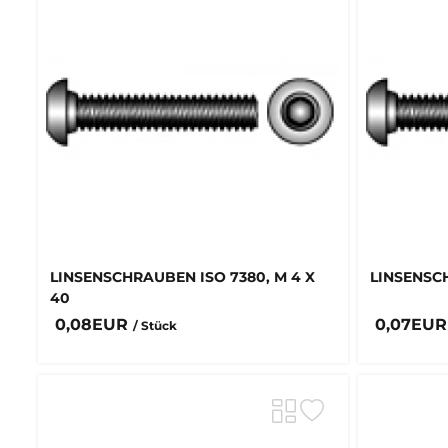
LINSENSCHRAUBEN ISO 7380, M 4 X
LINSENSCH
40
0,08EUR
0,07EU
/ Stück