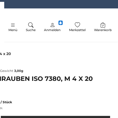
Menü
Suche
Anmelden
Merkzettel
Warenkorb
4 x 20
Gewicht
3,00g
RAUBEN ISO 7380, M 4 X 20
R
/ Stück
St.