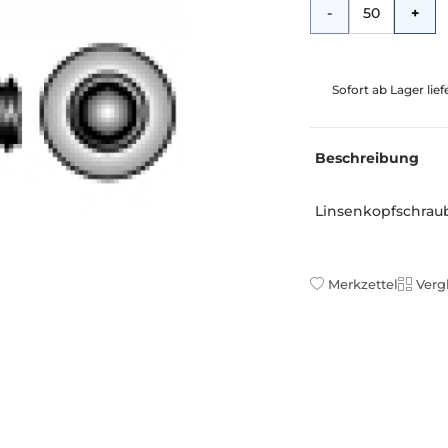
Menge
-
+
Sofort ab Lager lie
Beschreibung
Linsenkopfschraube
Merkzettel
Verg