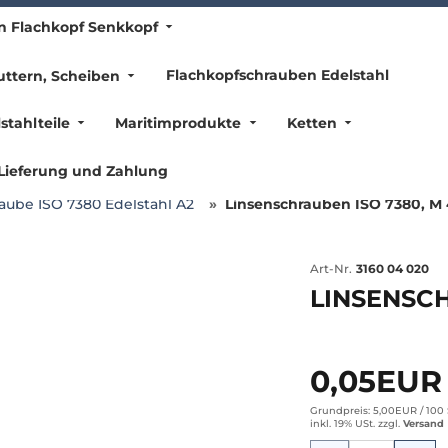
n Flachkopf Senkkopf
Flachkopfschrauben Edelstahl
ttern, Scheiben
stahlteile
Maritimprodukte
Ketten
Lieferung und Zahlung
aube ISO 7380 Edelstahl A2
Linsenschrauben ISO 7380, M 
Art-Nr.
3160 04 020
LINSENSCH
0,05EU
Grundpreis: 5,00EUR /
100 
inkl. 19% USt.
zzgl.
Versand