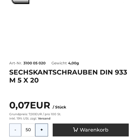
Art-Nr.
3100 05 020
Gewicht
4,00g
SECHSKANTSCHRAUBEN DIN 933
M 5 X 20
0,07EUR
/ Stück
Grundpreis: 7,00EUR /
pro 100 St.
inkl. 19% USt.
zzgl.
Versand
Menge
Warenkorb
-
+