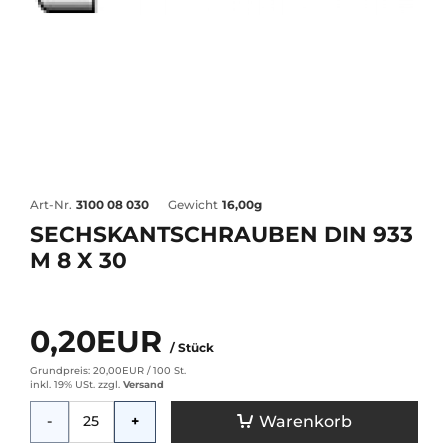
Art-Nr.
3100 08 030
Gewicht
16,00g
SECHSKANTSCHRAUBEN DIN 933
M 8 X 30
0,20EUR
/ Stück
Grundpreis: 20,00EUR /
100 St.
inkl. 19% USt.
zzgl.
Versand
Menge
Warenkorb
-
+