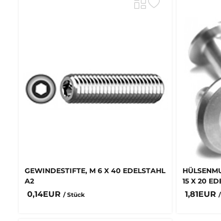
GEWINDESTIFTE, M 6 X 40 EDELSTAHL
HÜLSENMU
A2
15 X 20 ED
0,14EUR
1,81EUR
/ Stück