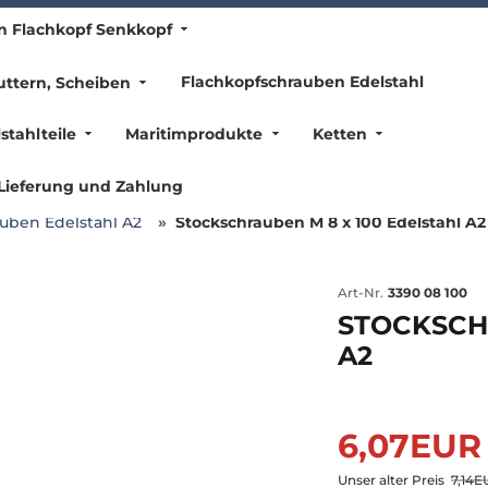
n Flachkopf Senkkopf
Flachkopfschrauben Edelstahl
ttern, Scheiben
stahlteile
Maritimprodukte
Ketten
Lieferung und Zahlung
uben Edelstahl A2
Stockschrauben M 8 x 100 Edelstahl A2
Art-Nr.
3390 08 100
STOCKSCH
A2
6,07EU
Unser alter Preis
7,14E