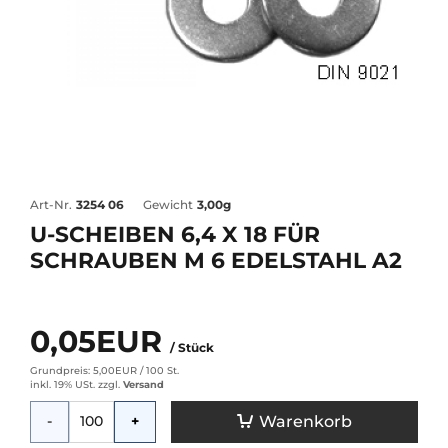
Art-Nr.
3254 06
Gewicht
3,00g
U-SCHEIBEN 6,4 X 18 FÜR
SCHRAUBEN M 6 EDELSTAHL A2
0,05EUR
/ Stück
Grundpreis: 5,00EUR /
100 St.
inkl. 19% USt.
zzgl.
Versand
Menge
Warenkorb
-
+