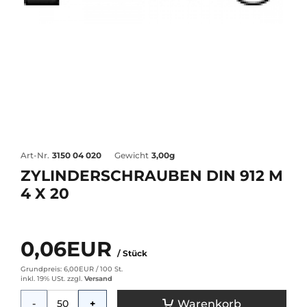
Art-Nr.
3150 04 020
Gewicht
3,00g
ZYLINDERSCHRAUBEN DIN 912 M
4 X 20
0,06EUR
/ Stück
Grundpreis: 6,00EUR /
100 St.
inkl. 19% USt.
zzgl.
Versand
Menge
Warenkorb
-
+