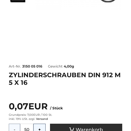
Art-Nr.
3150 05 016
Gewicht
4,00g
ZYLINDERSCHRAUBEN DIN 912 M
5 X 16
0,07EUR
/ Stück
Grundpreis: 7,00EUR /
100 St.
inkl. 19% USt.
zzgl.
Versand
Menge
Warenkorb
-
+